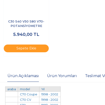
C30 S40 V50 S80 V70-
POTANSİYOMETRE
5.940,00
TL
Sepete Ekle
Ürün Açıklaması
Ürün Yorumları
Teslimat V
araba
model
Yıl
C70 Coupe
1998 - 2002
C70 CV
1998 - 2002