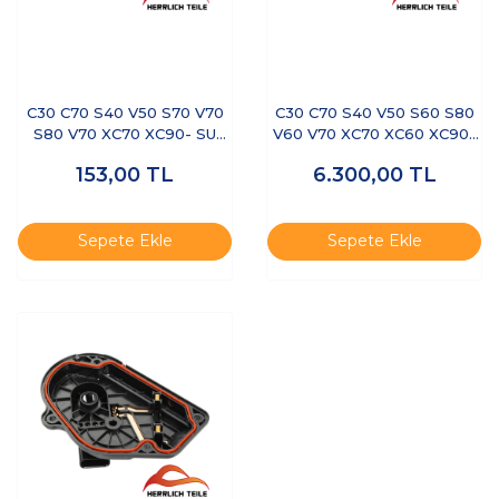
C30 C70 S40 V50 S70 V70
C30 C70 S40 V50 S60 S80
S80 V70 XC70 XC90- SU
V60 V70 XC70 XC60 XC90-
FISKIYE T TİPİ 3 ÇIKIŞ
YAĞ SEVİYE SENSÖRÜ
153,00
TL
6.300,00
TL
Sepete Ekle
Sepete Ekle