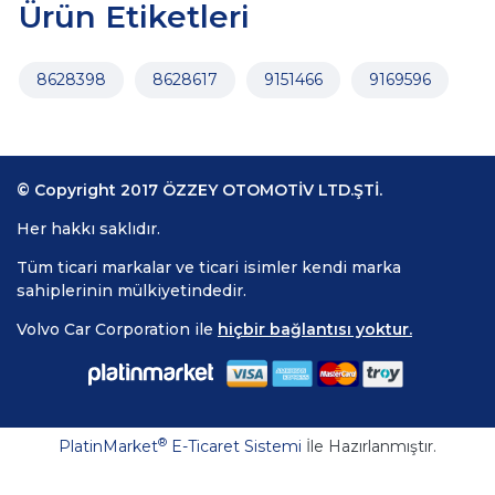
Ürün Etiketleri
8628398
8628617
9151466
9169596
© Copyright 2017 ÖZZEY OTOMOTİV LTD.ŞTİ.
Her hakkı saklıdır.
Tüm ticari markalar ve ticari isimler kendi marka
sahiplerinin mülkiyetindedir.
Volvo Car Corporation ile
hiçbir bağlantısı yoktur.
®
PlatinMarket
E-Ticaret Sistemi
İle Hazırlanmıştır.