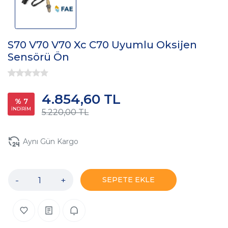
S70 V70 V70 Xc C70 Uyumlu Oksijen
Sensörü Ön
4.854,60 TL
% 7
İNDİRİM
5.220,00 TL
Aynı Gün Kargo
-
+
SEPETE EKLE