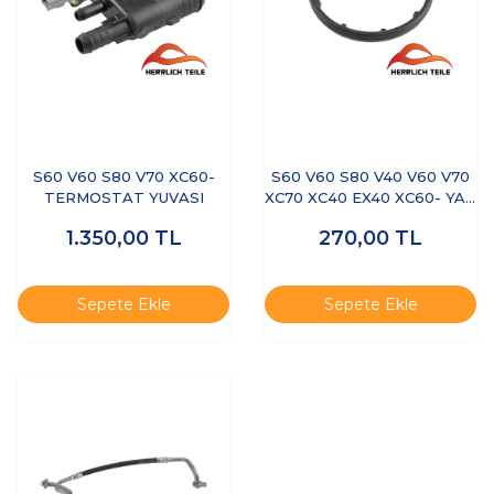
S60 V60 S80 V70 XC60-
S60 V60 S80 V40 V60 V70
TERMOSTAT YUVASI
XC70 XC40 EX40 XC60- YAĞ
SOĞUTUCU CONTASI
1.350,00
TL
270,00
TL
Sepete Ekle
Sepete Ekle