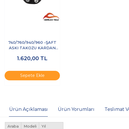
740/760/940/960 -ŞAFT
ASKI TAKOZU KARDAN
MİLİ
1.620,00
TL
Sepete Ekle
Ürün Açıklaması
Ürün Yorumları
Teslimat V
Araba
Modeli
Yıl