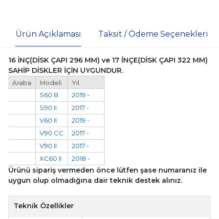
Ürün Açıklaması
Taksit / Ödeme Seçenekleri
16 İNÇ(DİSK ÇAPI 296 MM) ve 17 İNÇE(DİSK ÇAPI 322 MM)
SAHİP DİSKLER İÇİN UYGUNDUR.
Araba
Modeli
Yıl
S60 III
2019 -
S90 II
2017 -
V60 II
2019 -
V90 CC
2017 -
V90 II
2017 -
XC60 II
2018 -
Ürünü sipariş vermeden önce lütfen şase numaranız ile
uygun olup olmadığına dair teknik destek alınız.
Teknik Özellikler