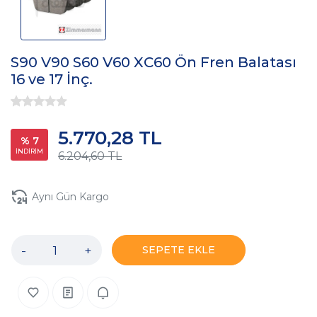
S90 V90 S60 V60 XC60 Ön Fren Balatası
16 ve 17 İnç.
5.770,28 TL
% 7
İNDİRİM
6.204,60 TL
Aynı Gün Kargo
-
+
SEPETE EKLE