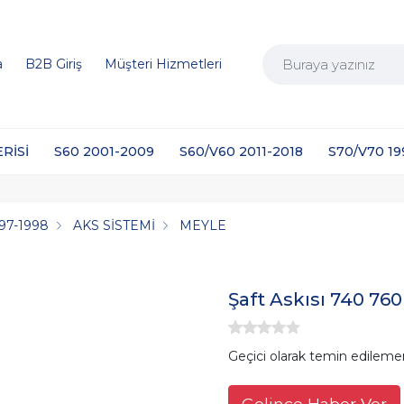
a
B2B Giriş
Müşteri Hizmetleri
ERİSİ
S60 2001-2009
S60/V60 2011-2018
S70/V70 1
97-1998
AKS SİSTEMİ
MEYLE
Şaft Askısı 740 76
Geçici olarak temin edileme
Gelince Haber Ver