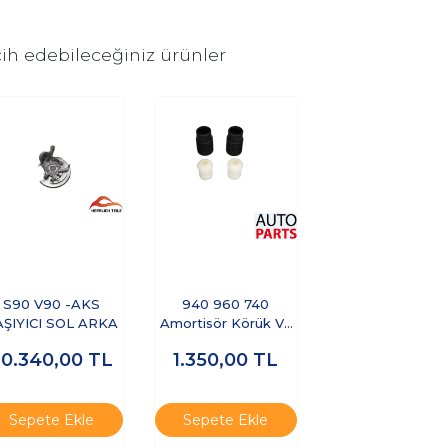
ih edebileceğiniz ürünler
S90 V90 -AKS
940 960 740
AŞIYICI SOL ARKA
Amortisör Körük Ve
Durdurucu Arka Tk.
20.340,00
TL
1.350,00
TL
Sepete Ekle
Sepete Ekle