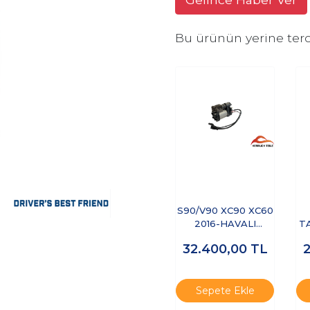
Bu ürünün yerine terc
S90/V90 XC90 XC60
2016-HAVALI
T
SÜSPANSİYON
32.400,00
TL
KOMPROSÖRÜ
Sepete Ekle