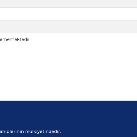
ilememektedir.
sahiplerinin mülkiyetindedir.