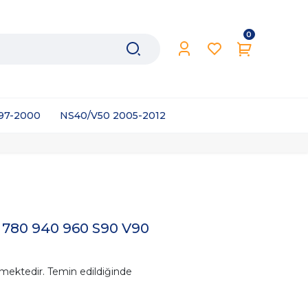
0
997-2000
NS40/V50 2005-2012
0 780 940 960 S90 V90
mektedir. Temin edildiğinde