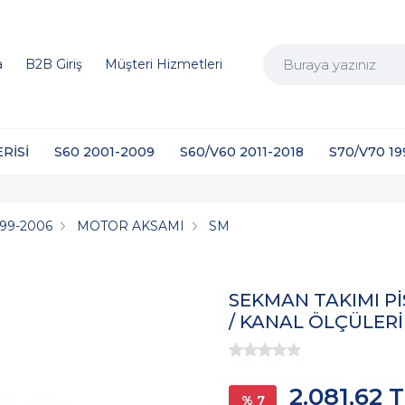
a
B2B Giriş
Müşteri Hizmetleri
ERİSİ
S60 2001-2009
S60/V60 2011-2018
S70/V70 1
999-2006
MOTOR AKSAMI
SM
SEKMAN TAKIMI P
/ KANAL ÖLÇÜLERİ 1,
2.081,62 
% 7