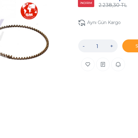
İNDİRİM
2.238,30 TL
Aynı Gün Kargo
-
+