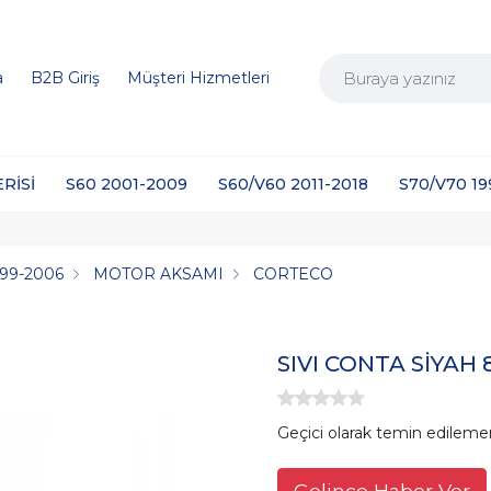
a
B2B Giriş
Müşteri Hizmetleri
ERİSİ
S60 2001-2009
S60/V60 2011-2018
S70/V70 1
999-2006
MOTOR AKSAMI
CORTECO
SIVI CONTA SİYAH 
Geçici olarak temin edileme
Gelince Haber Ver