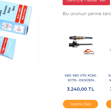
Bu ürünün yerine terc
S60 V60 V70 XC60
S
XC70- OKSİJEN
SENSÖRÜ ÖN
3.240,00
TL
Sepete Ekle