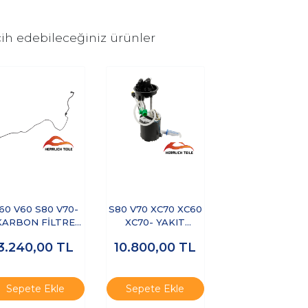
ih edebileceğiniz ürünler
60 V60 S80 V70-
S80 V70 XC70 XC60
KARBON FİLTRE
XC70- YAKIT
VALFİ HORTUMU
POMPASI KOMPLE
3.240,00
TL
10.800,00
TL
ŞAMANDIRA
Sepete Ekle
Sepete Ekle