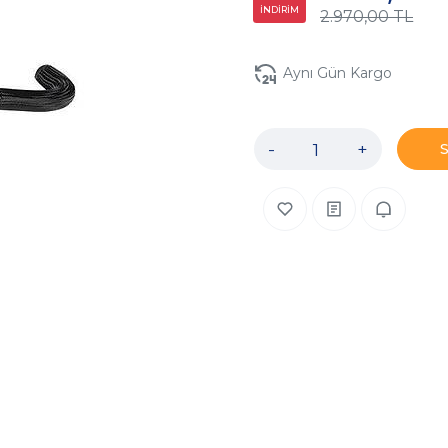
İNDİRİM
2.970,00 TL
Aynı Gün Kargo
-
+