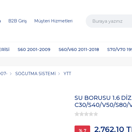
a
B2B Giriş
Müşteri Hizmetleri
ERİSİ
S60 2001-2009
S60/V60 2011-2018
S70/V70 1
007-
SOĞUTMA SİSTEMİ
YTT
SU BORUSU 1.6 DİZ
C30/S40/V50/S80/
2.762,10 
% 7