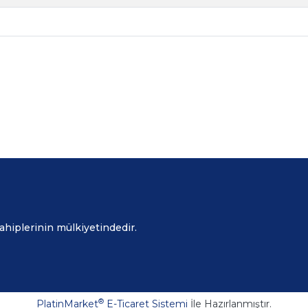
sahiplerinin mülkiyetindedir.
®
PlatinMarket
E-Ticaret Sistemi
İle Hazırlanmıştır.