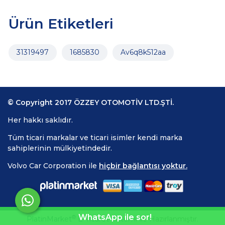
Ürün Etiketleri
31319497
1685830
Av6q8k512aa
© Copyright 2017 ÖZZEY OTOMOTİV LTD.ŞTİ.
Her hakkı saklıdır.
Tüm ticari markalar ve ticari isimler kendi marka
sahiplerinin mülkiyetindedir.
Volvo Car Corporation ile
hiçbir bağlantısı yoktur.
WhatsApp ile sor!
®
PlatinMarket
E-Ticaret Sistemi
İle Hazırlanmıştır.