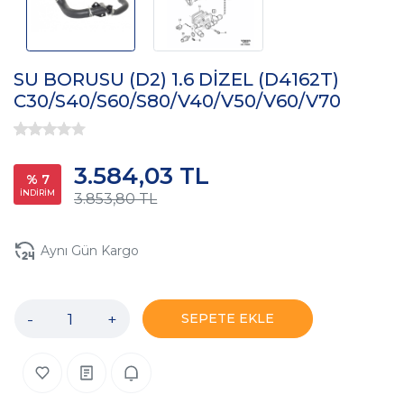
SU BORUSU (D2) 1.6 DİZEL (D4162T)
C30/S40/S60/S80/V40/V50/V60/V70
3.584,03 TL
% 7
İNDİRİM
3.853,80 TL
Aynı Gün Kargo
-
+
SEPETE EKLE