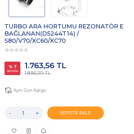
TURBO ARA HORTUMU REZONATÖR E
BAĞLANAN(D5244T14) /
S80/V70/XC60/XC70
1.763,56 TL
% 7
İNDİRİM
1.896,30 TL
Aynı Gün Kargo
-
+
SEPETE EKLE