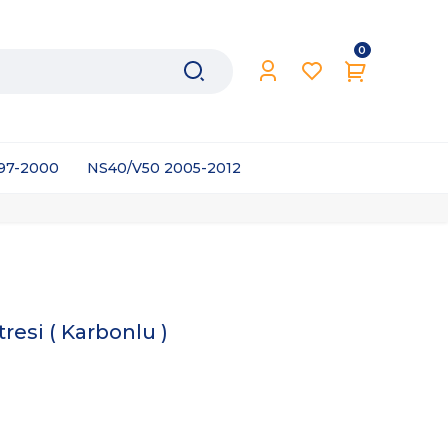
0
997-2000
NS40/V50 2005-2012
tresi ( Karbonlu )