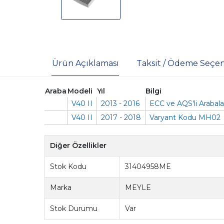
Ürün Açıklaması
Taksit / Ödeme Seçen
Araba
Modeli
Yıl
Bilgi
V40 II
2013 - 2016
ECC ve AQS'li Arabalar
V40 II
2017 - 2018
Varyant Kodu MH02
Diğer Özellikler
Stok Kodu
31404958ME
Marka
MEYLE
Stok Durumu
Var