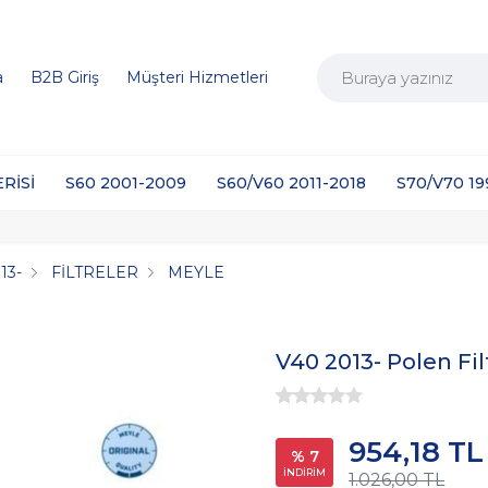
a
B2B Giriş
Müşteri Hizmetleri
ERİSİ
S60 2001-2009
S60/V60 2011-2018
S70/V70 1
13-
FİLTRELER
MEYLE
V40 2013- Polen Fil
954,18 TL
% 7
İNDİRİM
1.026,00 TL