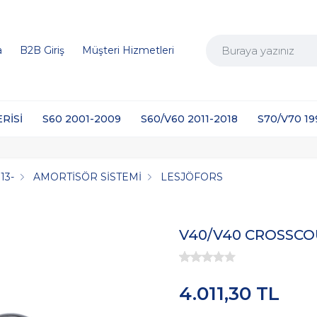
a
B2B Giriş
Müşteri Hizmetleri
ERİSİ
S60 2001-2009
S60/V60 2011-2018
S70/V70 1
13-
AMORTİSÖR SİSTEMİ
LESJÖFORS
V40/V40 CROSSCO
4.011,30 TL