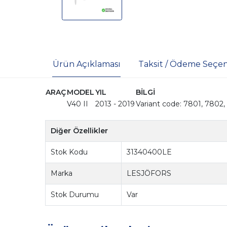
Ürün Açıklaması
Taksit / Ödeme Seçen
ARAÇ
MODEL
YIL
BİLGİ
V40 II
2013 - 2019
Variant code: 7801, 7802
Diğer Özellikler
Stok Kodu
31340400LE
Marka
LESJÖFORS
Stok Durumu
Var