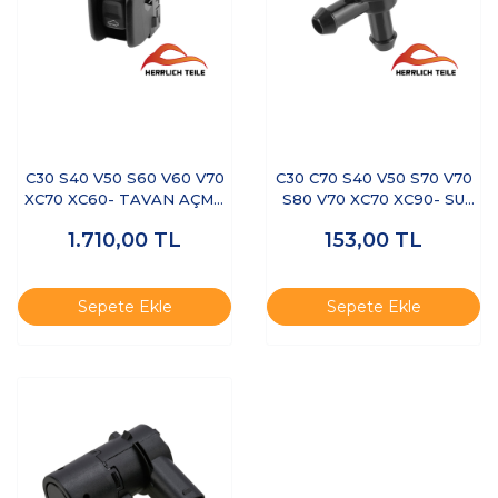
C30 S40 V50 S60 V60 V70
C30 C70 S40 V50 S70 V70
XC70 XC60- TAVAN AÇMA
S80 V70 XC70 XC90- SU
DÜĞMESİ
FISKIYE T TİPİ 3 ÇIKIŞ
1.710,00
TL
153,00
TL
Sepete Ekle
Sepete Ekle