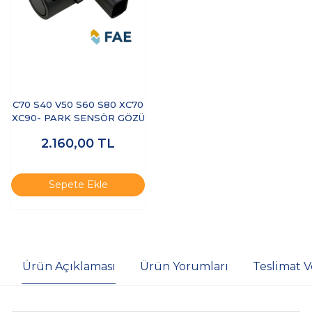
C70 S40 V50 S60 S80 XC70
XC90- PARK SENSÖR GÖZÜ
2.160,00
TL
Sepete Ekle
Ürün Açıklaması
Ürün Yorumları
Teslimat V