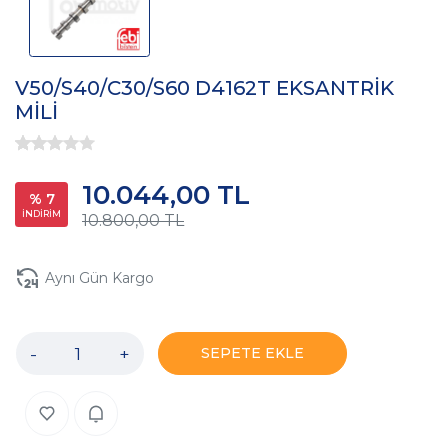
V50/S40/C30/S60 D4162T EKSANTRİK
MİLİ
10.044,00 TL
% 7
İNDİRİM
10.800,00 TL
Aynı Gün Kargo
-
+
SEPETE EKLE