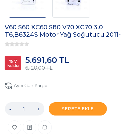
V60 S60 XC60 S80 V70 XC70 3.0
T6,B6324S Motor Yağ Soğutucu 2011-
5.691,60 TL
% 7
İNDİRİM
6.120,00 TL
Aynı Gün Kargo
-
+
SEPETE EKLE