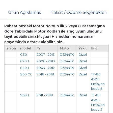
Ürün Açıklaması
Taksit / Ödeme Seçenekleri
Ruhsatınızdaki Motor No'nun İlk 7 veya 8 Basamağına
Göre Tablodaki Motor Kodları ile araç uyumluluğunu
teyit edebilirsiniz.Müşteri Hizmetleri numaramızı
arayarak'da destek alabilirsiniz.
araba
model
Yıl
Motor
Yakıt
Bilgi
C30
2007 - 2013
D5244TX
Dizel
C70 II
2006 - 2013
D5244TX
Dizel
S40 II
2004 - 2012
D5244TX
Dizel
S60 CC
2016 - 2018
D5244TX
Dizel
TF-80
AWD
Emisyon
kodu 5
S60 II
2011 - 2018
D5244TX
Dizel
TF-80
AWD
Emisyon
kodu 5