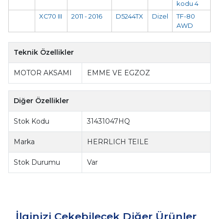
kodu 4
XC70 III
2011 - 2016
D5244TX
Dizel
TF-80
AWD
Teknik Özellikler
MOTOR AKSAMI
EMME VE EGZOZ
Diğer Özellikler
Stok Kodu
31431047HQ
Marka
HERRLICH TEILE
Stok Durumu
Var
İlginizi Çekebilecek Diğer Ürünler