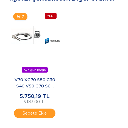
% 7
V70 XC70 S80 C30
S40 V50 C70 S60
V60 XC60 Egzoz
5.750,19
TL
Gazı Sıcaklık
6.183,00 TL
Sensörü Arka
Sepete Ekle