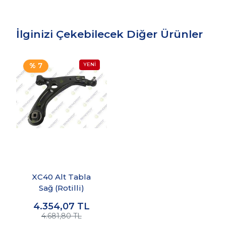
İlginizi Çekebilecek Diğer Ürünler
% 7
XC40 Alt Tabla
Sağ (Rotilli)
4.354,07
TL
4.681,80 TL