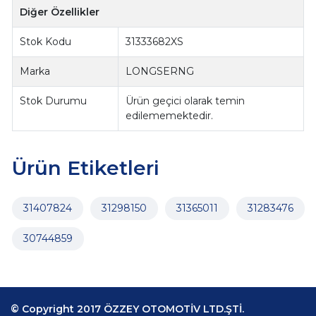
Diğer Özellikler
Stok Kodu
31333682XS
Marka
LONGSERNG
Stok Durumu
Ürün geçici olarak temin
edilememektedir.
Ürün Etiketleri
31407824
31298150
31365011
31283476
30744859
© Copyright 2017 ÖZZEY OTOMOTİV LTD.ŞTİ.