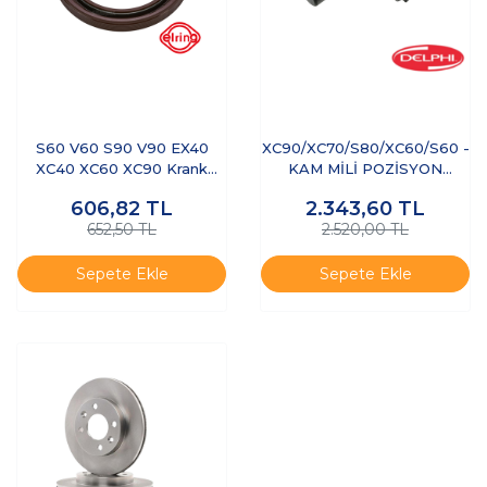
S60 V60 S90 V90 EX40
XC90/XC70/S80/XC60/S60 -
XC40 XC60 XC90 Krank
KAM MİLİ POZİSYON
Keçesi Ön
SENSÖRÜ
606,82
TL
2.343,60
TL
652,50 TL
2.520,00 TL
Sepete Ekle
Sepete Ekle