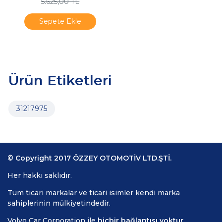
5.625,00 TL
Sepete Ekle
Ürün Etiketleri
31217975
© Copyright 2017 ÖZZEY OTOMOTİV LTD.ŞTİ.
Her hakkı saklıdır.
Tüm ticari markalar ve ticari isimler kendi marka
sahiplerinin mülkiyetindedir.
Volvo Car Corporation ile
hiçbir bağlantısı yoktur.