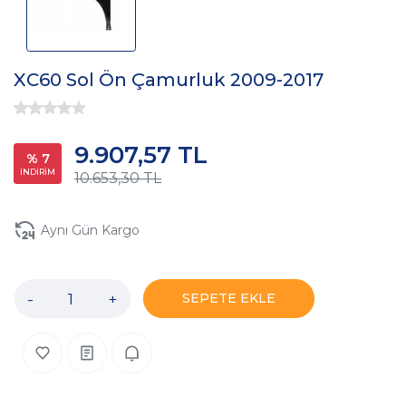
XC60 Sol Ön Çamurluk 2009-2017
9.907,57 TL
% 7
İNDİRİM
10.653,30 TL
Aynı Gün Kargo
-
+
SEPETE EKLE