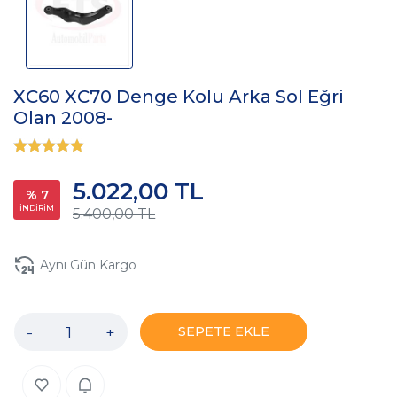
XC60 XC70 Denge Kolu Arka Sol Eğri
Olan 2008-
5.022,00 TL
% 7
İNDİRİM
5.400,00 TL
Aynı Gün Kargo
-
+
SEPETE EKLE