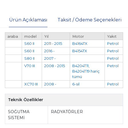
Ürün Açıklaması
Taksit / Ödeme Seçenekleri
araba
model
Yıl
Motor
Yakıt
S60 II
2011 - 2015
B4164TX
Petrol
S60 II
2016 -
B4154TX
Petrol
S80 II
2007 -
Petrol
V70 III
2008 - 2015
B4204T11,
Petrol
B4204T19 hariç
tümü
XC70 III
2008 -
6-sil
Petrol
Teknik Özellikler
SOĞUTMA
RADYATÖRLER
SİSTEMİ