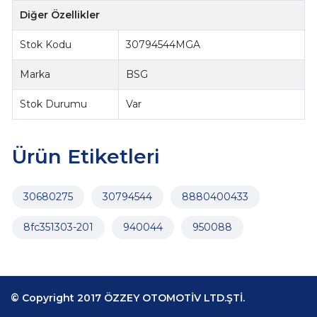
Diğer Özellikler
Stok Kodu
30794544MGA
Marka
BSG
Stok Durumu
Var
Ürün Etiketleri
30680275
30794544
8880400433
8fc351303-201
940044
950088
© Copyright 2017 ÖZZEY OTOMOTİV LTD.ŞTİ.