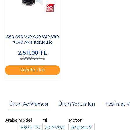
S60 S90 V40 C40 V60 V90
XC40 Akis Körüğü İç
2.511,00
TL
2.700,00 TL
Sepete Ekle
Ürün Açıklaması
Ürün Yorumları
Teslimat V
Araba
model
Yıl
Motor
V90 II CC
2017-2021
B4204T27