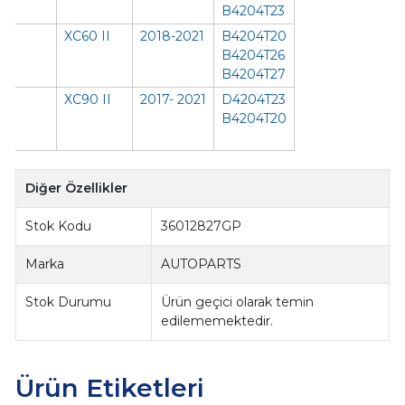
B4204T23
XC60 II
2018-2021
B4204T20
B4204T26
B4204T27
XC90 II
2017- 2021
D4204T23
B4204T20
Diğer Özellikler
Stok Kodu
36012827GP
Marka
AUTOPARTS
Stok Durumu
Ürün geçici olarak temin
edilememektedir.
Ürün Etiketleri