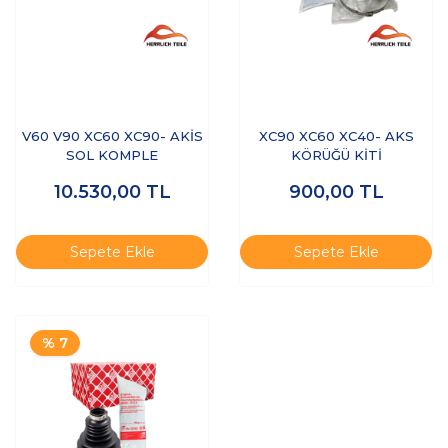
V60 V90 XC60 XC90- AKİS
XC90 XC60 XC40- AKS
SOL KOMPLE
KÖRÜĞÜ KİTİ
10.530,00
TL
900,00
TL
Sepete Ekle
Sepete Ekle
% 7