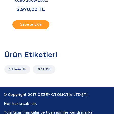
XC90 2003-2006
Ayna Camı Sağ
2.970,00
TL
Geniş Açı
Sepete Ekle
Ürün Etiketleri
30744796
8650150
© Copyright 2017 ÖZZEY OTOMOTİV LTD.ŞTİ.
Her hakkı saklıdır.
Tüm ticari markalar ve ticari isimler kendi marka