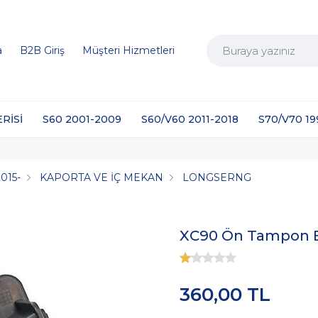
a
B2B Giriş
Müşteri Hizmetleri
ERİSİ
S60 2001-2009
S60/V60 2011-2018
S70/V70 1
015-
KAPORTA VE İÇ MEKAN
LONGSERNG
XC90 Ön Tampon Br
360,00 TL